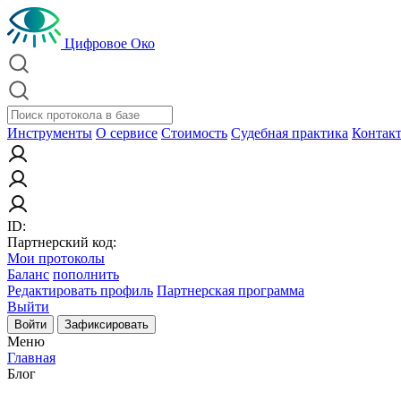
Цифровое Око
Инструменты
О сервисе
Стоимость
Судебная практика
Контак
ID:
Партнерский код:
Мои протоколы
Баланс
пополнить
Редактировать профиль
Партнерская программа
Выйти
Войти
Зафиксировать
Меню
Главная
Блог