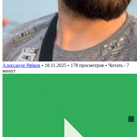
Александр Рябков
•
18.11.2025
• 178 просмотров • Читать - 7
минут