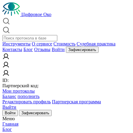
Цифровое Око
Инструменты
О сервисе
Стоимость
Судебная практика
Контакты
Блог
Отзывы
Войти
Зафиксировать
ID:
Партнерский код:
Мои протоколы
Баланс
пополнить
Редактировать профиль
Партнерская программа
Выйти
Войти
Зафиксировать
Меню
Главная
Блог