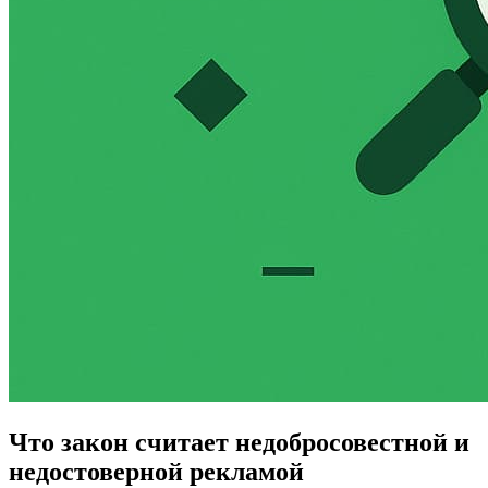
Что закон считает недобросовестной и
недостоверной рекламой