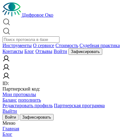
Цифровое Око
Инструменты
О сервисе
Стоимость
Судебная практика
Контакты
Блог
Отзывы
Войти
Зафиксировать
ID:
Партнерский код:
Мои протоколы
Баланс
пополнить
Редактировать профиль
Партнерская программа
Выйти
Войти
Зафиксировать
Меню
Главная
Блог