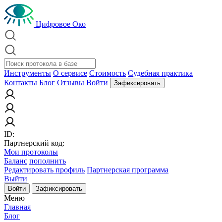
Цифровое Око
Инструменты
О сервисе
Стоимость
Судебная практика
Контакты
Блог
Отзывы
Войти
Зафиксировать
ID:
Партнерский код:
Мои протоколы
Баланс
пополнить
Редактировать профиль
Партнерская программа
Выйти
Войти
Зафиксировать
Меню
Главная
Блог