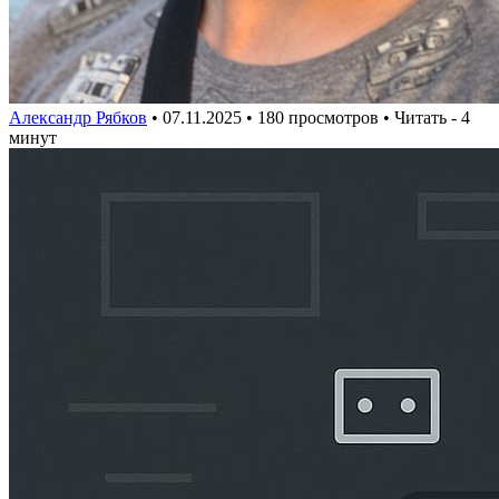
Александр Рябков
•
07.11.2025
• 180 просмотров • Читать - 4
минут