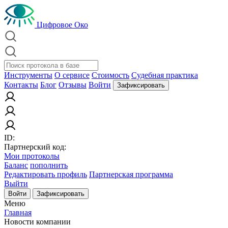
Цифровое Око
Инструменты
О сервисе
Стоимость
Судебная практика
Контакты
Блог
Отзывы
Войти
Зафиксировать
ID:
Партнерский код:
Мои протоколы
Баланс
пополнить
Редактировать профиль
Партнерская программа
Выйти
Войти
Зафиксировать
Меню
Главная
Новости компании